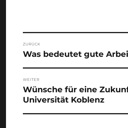
Beitragsnavigation
ZURÜCK
Was bedeutet gute Arbei
Vorheriger
Beitrag:
WEITER
Wünsche für eine Zukunf
Nächster
Beitrag:
Universität Koblenz