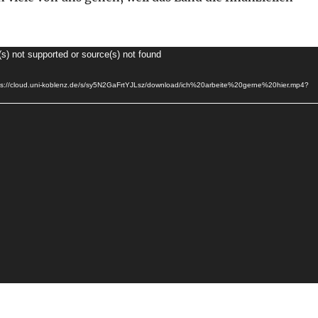
(s) not supported or source(s) not found
tps://cloud.uni-koblenz.de/s/sy5N2GaFrtYJLsz/download/ich%20arbeite%20gerne%20hier.mp4?