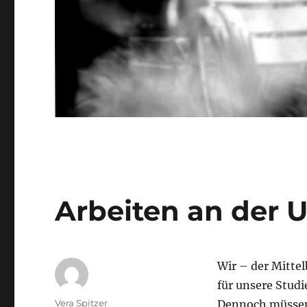
Arbeiten an der U
Wir – der Mittel
für unsere Studi
Autor
Vera Spitzer
Dennoch müssen 