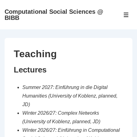
↓
Computational Social Sciences @
Skip
ME
BIBB
to
Main
Content
Teaching
Lectures
Summer 2027: Einführung in die Digital
Humanities (University of Koblenz, planned
,
JD
)
Winter 2026/27: Complex Networks
(University of Koblenz, planned
, JD
)
Winter 2026/27: Einführung in Computational