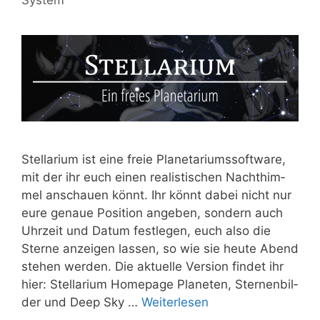
Stel­la­ri­um ist eine freie Pla­ne­ta­ri­ums­soft­ware,
mit der ihr euch einen rea­lis­ti­schen Nacht­him­
mel anschau­en könnt. Ihr könnt dabei nicht nur
eure genaue Posi­ti­on ange­ben, son­dern auch
Uhr­zeit und Datum fest­le­gen, euch also die
Ster­ne anzei­gen las­sen, so wie sie heu­te Abend
ste­hen wer­den. Die aktu­el­le Ver­si­on fin­det ihr
hier: Stel­la­ri­um Home­page Pla­ne­ten, Ster­nen­bil­
der und Deep Sky …
Wei­ter­le­sen