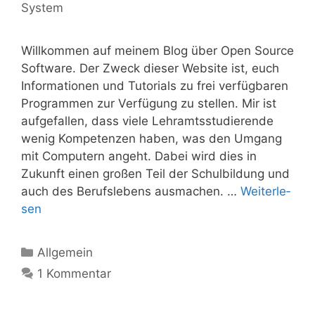
System
Will­kom­men auf mei­nem Blog über Open Source
Soft­ware. Der Zweck die­ser Web­site ist, euch
Infor­ma­tio­nen und Tuto­ri­als zu frei ver­füg­ba­ren
Pro­gram­men zur Ver­fü­gung zu stel­len. Mir ist
auf­ge­fal­len, dass vie­le Lehr­amts­stu­die­ren­de
wenig Kom­pe­ten­zen haben, was den Umgang
mit Com­pu­tern angeht. Dabei wird dies in
Zukunft einen gro­ßen Teil der Schul­bil­dung und
auch des Berufs­le­bens aus­ma­chen. …
Wei­ter­le­
sen
Kategorien
Allgemein
1 Kommentar