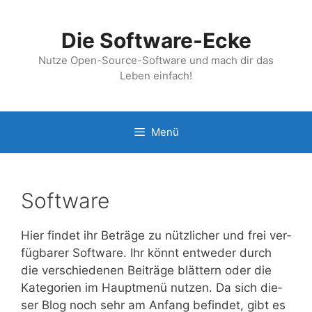
Zum
Inhalt
Die Software-Ecke
springen
Nutze Open-Source-Software und mach dir das
Leben einfach!
Menü
Software
Hier fin­det ihr Beträ­ge zu nütz­li­cher und frei ver­
füg­ba­rer Soft­ware. Ihr könnt ent­we­der durch
die ver­schie­de­nen Bei­trä­ge blät­tern oder die
Kate­go­rien im Haupt­me­nü nut­zen. Da sich die­
ser Blog noch sehr am Anfang befin­det, gibt es