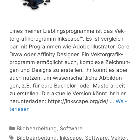
Eines mei­ner Lieb­lings­pro­gram­me ist das Vek­
tor­gra­fik­pro­gramm Inkscape™. Es ist ver­gleich­
bar mit Pro­gram­men wie Ado­be Illus­tra­tor, Corel
Draw oder Affi­ni­ty Desi­gner. Ein Vek­tor­gra­fik­
pro­gramm ermög­licht euch, kom­ple­xe Zeich­nun­
gen und Designs zu erstel­len. Ihr könnt es aber
auch nut­zen, um wis­sen­schaft­li­che Abbil­dun­
gen, z.B. für eure Bache­­lor- oder Mas­ter­ar­beit
zu erstel­len. Die aktu­el­le Ver­si­on könnt ihr hier
her­un­ter­la­den: https://inkscape.org/de/ …
Wei­
ter­le­sen
Kategorien
Bildbearbeitung
,
Software
Schlagwörter
Bildbearbeitung
,
Inkscape
,
Software
,
Vektor
,