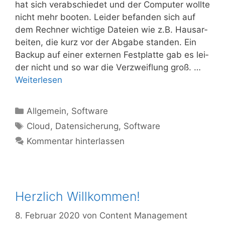
hat sich ver­ab­schie­det und der Com­pu­ter woll­te
nicht mehr boo­ten. Lei­der befan­den sich auf
dem Rech­ner wich­ti­ge Datei­en wie z.B. Haus­ar­
bei­ten, die kurz vor der Abga­be stan­den. Ein
Back­up auf einer exter­nen Fest­plat­te gab es lei­
der nicht und so war die Ver­zweif­lung groß. …
Wei­ter­le­sen
Kategorien
Allgemein
,
Software
Schlagwörter
Cloud
,
Datensicherung
,
Software
Kommentar hinterlassen
Herzlich Willkommen!
8. Februar 2020
von
Content Management