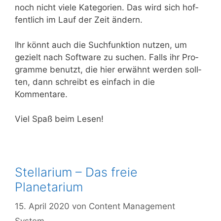
noch nicht vie­le Kate­go­rien. Das wird sich hof­
fent­lich im Lauf der Zeit ändern.
Ihr könnt auch die Such­funk­ti­on nut­zen, um
gezielt nach Soft­ware zu suchen. Falls ihr Pro­
gram­me benutzt, die hier erwähnt wer­den soll­
ten, dann schreibt es ein­fach in die
Kommentare.
Viel Spaß beim Lesen!
Stellarium – Das freie
Planetarium
15. April 2020
von
Content Management
System