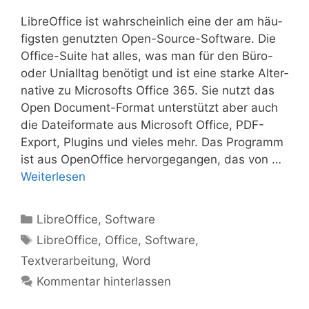
Libre­Of­fice ist wahr­schein­lich eine der am häu­
figs­ten genutz­ten Open-Source-Sof­t­­wa­re. Die
Office-Suite hat alles, was man für den Büro-
oder Uni­all­tag benö­tigt und ist eine star­ke Alter­
na­ti­ve zu Micro­softs Office 365. Sie nutzt das
Open Docu­­ment-For­­mat unter­stützt aber auch
die Datei­for­ma­te aus Micro­soft Office, PDF-
Export, Plug­ins und vie­les mehr. Das Pro­gramm
ist aus Open­Of­fice her­vor­ge­gan­gen, das von …
Wei­ter­le­sen
Kategorien
LibreOffice
,
Software
Schlagwörter
LibreOffice
,
Office
,
Software
,
Textverarbeitung
,
Word
Kommentar hinterlassen