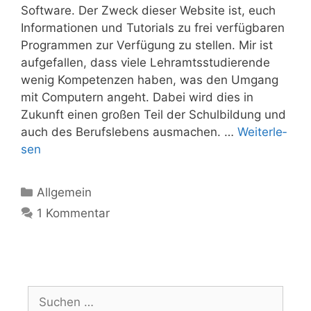
Soft­ware. Der Zweck die­ser Web­site ist, euch
Infor­ma­tio­nen und Tuto­ri­als zu frei ver­füg­ba­ren
Pro­gram­men zur Ver­fü­gung zu stel­len. Mir ist
auf­ge­fal­len, dass vie­le Lehr­amts­stu­die­ren­de
wenig Kom­pe­ten­zen haben, was den Umgang
mit Com­pu­tern angeht. Dabei wird dies in
Zukunft einen gro­ßen Teil der Schul­bil­dung und
auch des Berufs­le­bens aus­ma­chen. …
Wei­ter­le­
sen
Kategorien
Allgemein
1 Kommentar
Suchen