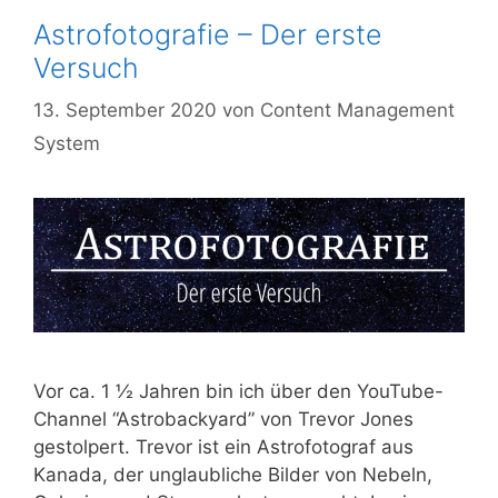
Astrofotografie – Der erste
Versuch
13. September 2020
von
Content Management
System
Vor ca. 1 ½ Jah­ren bin ich über den You­­Tu­be-
Chan­­nel “Astro­ba­ck­yard” von Tre­vor Jones
gestol­pert. Tre­vor ist ein Astro­fo­to­graf aus
Kana­da, der unglaub­li­che Bil­der von Nebeln,