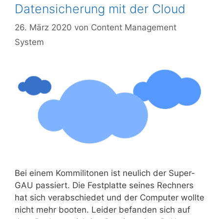
Datensicherung mit der Cloud
26. März 2020
von
Content Management
System
Bei einem Kom­mi­li­to­nen ist neu­lich der Super-
GAU pas­siert. Die Fest­plat­te sei­nes Rech­ners
hat sich ver­ab­schie­det und der Com­pu­ter woll­te
nicht mehr boo­ten. Lei­der befan­den sich auf