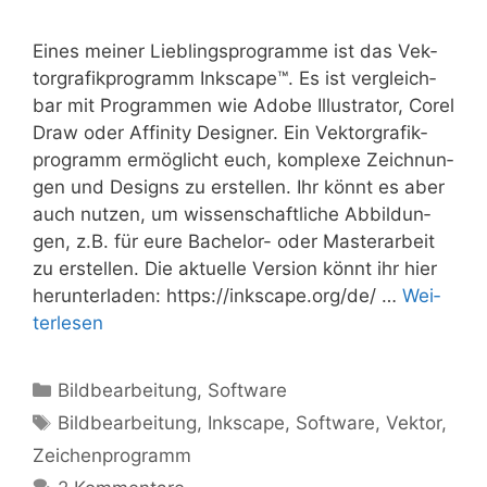
Eines mei­ner Lieb­lings­pro­gram­me ist das Vek­
tor­gra­fik­pro­gramm Inkscape™. Es ist ver­gleich­
bar mit Pro­gram­men wie Ado­be Illus­tra­tor, Corel
Draw oder Affi­ni­ty Desi­gner. Ein Vek­tor­gra­fik­
pro­gramm ermög­licht euch, kom­ple­xe Zeich­nun­
gen und Designs zu erstel­len. Ihr könnt es aber
auch nut­zen, um wis­sen­schaft­li­che Abbil­dun­
gen, z.B. für eure Bache­­lor- oder Mas­ter­ar­beit
zu erstel­len. Die aktu­el­le Ver­si­on könnt ihr hier
her­un­ter­la­den: https://inkscape.org/de/ …
Wei­
ter­le­sen
Kategorien
Bildbearbeitung
,
Software
Schlagwörter
Bildbearbeitung
,
Inkscape
,
Software
,
Vektor
,
Zeichenprogramm