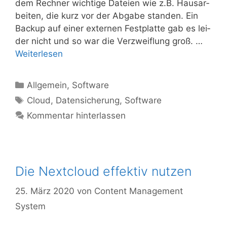
dem Rech­ner wich­ti­ge Datei­en wie z.B. Haus­ar­
bei­ten, die kurz vor der Abga­be stan­den. Ein
Back­up auf einer exter­nen Fest­plat­te gab es lei­
der nicht und so war die Ver­zweif­lung groß. …
Wei­ter­le­sen
Kategorien
Allgemein
,
Software
Schlagwörter
Cloud
,
Datensicherung
,
Software
Kommentar hinterlassen
Die Nextcloud effektiv nutzen
25. März 2020
von
Content Management
System