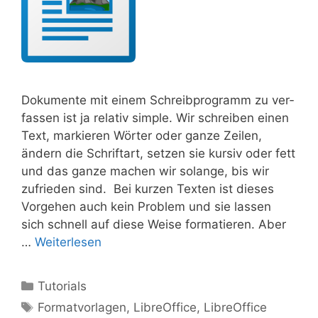
Doku­men­te mit einem Schreib­pro­gramm zu ver­
fas­sen ist ja rela­tiv simp­le. Wir schrei­ben einen
Text, mar­kie­ren Wör­ter oder gan­ze Zei­len,
ändern die Schrift­art, set­zen sie kur­siv oder fett
und das gan­ze machen wir solan­ge, bis wir
zufrie­den sind. Bei kur­zen Tex­ten ist die­ses
Vor­ge­hen auch kein Pro­blem und sie las­sen
sich schnell auf die­se Wei­se for­ma­tie­ren. Aber
…
Wei­ter­le­sen
Kategorien
Tutorials
Schlagwörter
Formatvorlagen
,
LibreOffice
,
LibreOffice