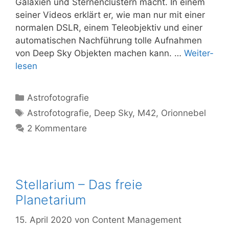
Gala­xien und Ster­nen­clus­tern macht. In einem
sei­ner Vide­os erklärt er, wie man nur mit einer
nor­ma­len DSLR, einem Tele­ob­jek­tiv und einer
auto­ma­ti­schen Nach­füh­rung tol­le Auf­nah­men
von Deep Sky Objek­ten machen kann. …
Wei­ter­
le­sen
Kategorien
Astrofotografie
Schlagwörter
Astrofotografie
,
Deep Sky
,
M42
,
Orionnebel
2 Kommentare
Stellarium – Das freie
Planetarium
15. April 2020
von
Content Management