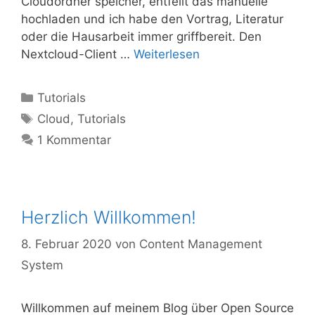
Cloud­ord­ner spei­cher, ent­fellt das manu­el­le
hoch­la­den und ich habe den Vor­trag, Lite­ra­tur
oder die Haus­ar­beit immer griff­be­reit. Den
Next­cloud-Cli­ent …
Wei­ter­le­sen
Kategorien
Tutorials
Schlagwörter
Cloud
,
Tutorials
1 Kommentar
Herzlich Willkommen!
8. Februar 2020
von
Content Management
System
Will­kom­men auf mei­nem Blog über Open Source