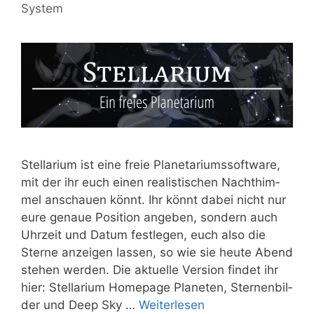
System
Stel­la­ri­um ist eine freie Pla­ne­ta­ri­ums­soft­ware,
mit der ihr euch einen rea­lis­ti­schen Nacht­him­
mel anschau­en könnt. Ihr könnt dabei nicht nur
eure genaue Posi­ti­on ange­ben, son­dern auch
Uhr­zeit und Datum fest­le­gen, euch also die
Ster­ne anzei­gen las­sen, so wie sie heu­te Abend
ste­hen wer­den. Die aktu­el­le Ver­si­on fin­det ihr
hier: Stel­la­ri­um Home­page Pla­ne­ten, Ster­nen­bil­
der und Deep Sky …
Wei­ter­le­sen