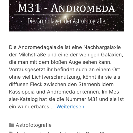
Die Andro­me­da­ga­la­xie ist eine Nach­bar­ga­la­xie
der Milch­stra­ße und eine der weni­gen Gala­xien,
die man mit dem blo­ßen Auge sehen kann.
Vorr­aus­ge­setzt ihr befin­det euch an einem Ort
ohne viel Licht­ver­schmut­zung, könnt ihr sie als
dif­fu­sen Fleck zwi­schen den Ster­nen­bil­dern
Kas­sio­peia und Andro­me­da erken­nen. Im Mes­­
sier-Kata­­log hat sie die Num­mer M31 und sie ist
ein wun­der­ba­res …
Wei­ter­le­sen
Kategorien
Astrofotografie
Schlagwörter