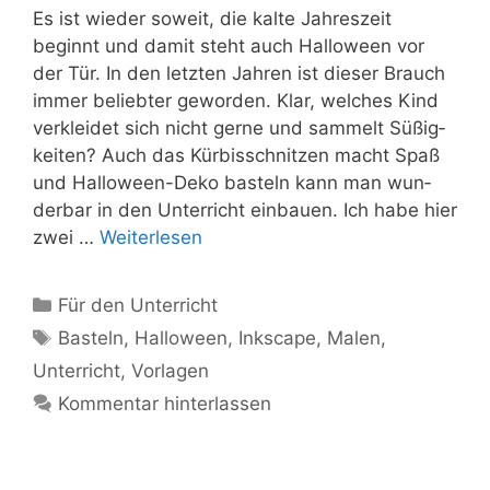
Es ist wie­der soweit, die kal­te Jah­res­zeit
beginnt und damit steht auch Hal­lo­ween vor
der Tür. In den letz­ten Jah­ren ist die­ser Brauch
immer belieb­ter gewor­den. Klar, wel­ches Kind
ver­klei­det sich nicht ger­ne und sam­melt Süßig­
kei­ten? Auch das Kür­biss­chnit­zen macht Spaß
und Hal­­lo­­ween-Deko bas­teln kann man wun­
der­bar in den Unter­richt ein­bau­en. Ich habe hier
zwei …
Wei­ter­le­sen
Kategorien
Für den Unterricht
Schlagwörter
Basteln
,
Halloween
,
Inkscape
,
Malen
,
Unterricht
,
Vorlagen
Kommentar hinterlassen