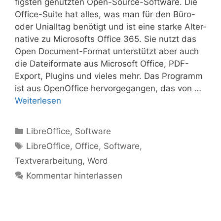
figs­ten genutz­ten Open-Source-Sof­t­­wa­re. Die
Office-Suite hat alles, was man für den Büro-
oder Uni­all­tag benö­tigt und ist eine star­ke Alter­
na­ti­ve zu Micro­softs Office 365. Sie nutzt das
Open Docu­­ment-For­­mat unter­stützt aber auch
die Datei­for­ma­te aus Micro­soft Office, PDF-
Export, Plug­ins und vie­les mehr. Das Pro­gramm
ist aus Open­Of­fice her­vor­ge­gan­gen, das von …
Wei­ter­le­sen
Kategorien
LibreOffice
,
Software
Schlagwörter
LibreOffice
,
Office
,
Software
,
Textverarbeitung
,
Word
Kommentar hinterlassen