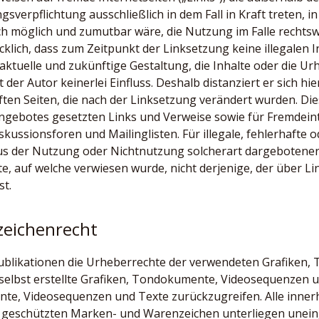
gsverpflichtung ausschließlich in dem Fall in Kraft treten, 
h möglich und zumutbar wäre, die Nutzung im Falle rechtswi
cklich, dass zum Zeitpunkt der Linksetzung keine illegalen 
aktuelle und zukünftige Gestaltung, die Inhalte oder die Ur
der Autor keinerlei Einfluss. Deshalb distanziert er sich hie
ten Seiten, die nach der Linksetzung verändert wurden. Diese
ngebotes gesetzten Links und Verweise sowie für Fremdein
kussionsforen und Mailinglisten. Für illegale, fehlerhafte 
aus der Nutzung oder Nichtnutzung solcherart dargebotene
ite, auf welche verwiesen wurde, nicht derjenige, der über Lin
st.
zeichenrecht
n Publikationen die Urheberrechte der verwendeten Grafike
selbst erstellte Grafiken, Tondokumente, Videosequenzen u
nte, Videosequenzen und Texte zurückzugreifen. Alle inner
te geschützten Marken- und Warenzeichen unterliegen une