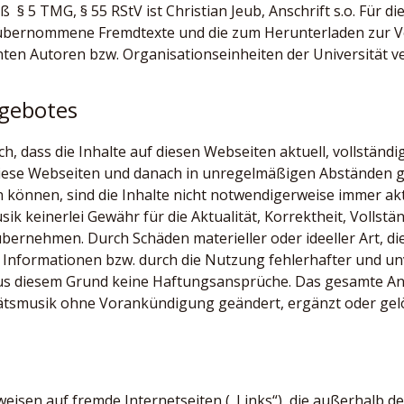
ß § 5 TMG, § 55 RStV ist Christian Jeub, Anschrift s.o. Für 
 übernommene Fremdtexte und die zum Herunterladen zur V
nten Autoren bzw. Organisationseinheiten der Universität ve
ngebotes
, dass die Inhalte auf diesen Webseiten aktuell, vollständig 
 diese Webseiten und danach in unregelmäßigen Abständen g
önnen, sind die Inhalte nicht notwendigerweise immer aktue
k keinerlei Gewähr für die Aktualität, Korrektheit, Vollstän
übernehmen. Durch Schäden materieller oder ideeller Art, d
Informationen bzw. durch die Nutzung fehlerhafter und un
us diesem Grund keine Haftungsansprüche. Das gesamte An
ätsmusik ohne Vorankündigung geändert, ergänzt oder gel
rweisen auf fremde Internetseiten („Links“), die außerhalb 