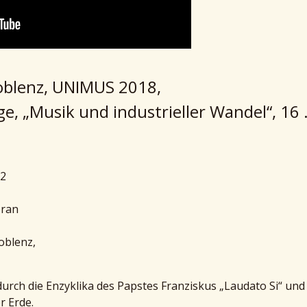
oblenz, UNIMUS 2018,
e, „Musik und industrieller Wandel“, 16 .
 2
pran
oblenz,
 durch die Enzyklika des Papstes Franziskus „Laudato Si“ un
r Erde.