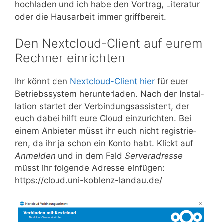
hoch­la­den und ich habe den Vor­trag, Lite­ra­tur
oder die Haus­ar­beit immer griffbereit.
Den Nextcloud-Client auf eurem
Rechner einrichten
Ihr könnt den
Next­cloud-Cli­ent hier
für euer
Betriebs­sys­tem her­un­ter­la­den. Nach der Instal­
la­ti­on star­tet der Ver­bin­dungs­as­sis­tent, der
euch dabei hilft eure Cloud ein­zu­rich­ten. Bei
einem Anbie­ter müsst ihr euch nicht regis­trie­
ren, da ihr ja schon ein Kon­to habt. Klickt auf
Anmel­den
und in dem Feld
Ser­ver­adres­se
müsst ihr fol­gen­de Adres­se ein­fü­gen:
https://cloud.uni-koblenz-landau.de/