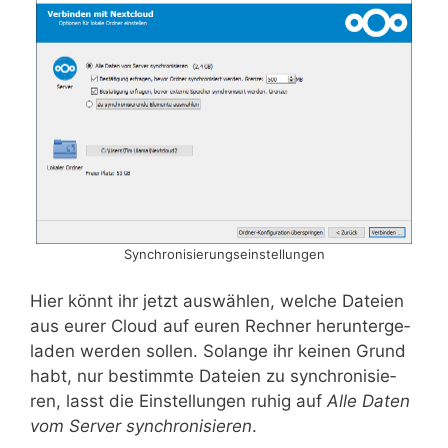
Syn­chro­ni­sie­rungs­ein­stel­lun­gen
Hier könnt ihr jetzt aus­wäh­len, wel­che Datei­en
aus eurer Cloud auf euren Rech­ner her­un­ter­ge­
la­den wer­den sol­len. Solan­ge ihr kei­nen Grund
habt, nur bestimm­te Datei­en zu syn­chro­ni­sie­
ren, lasst die Ein­stel­lun­gen ruhig auf
Alle Daten
vom Ser­ver syn­chro­ni­sie­ren
.