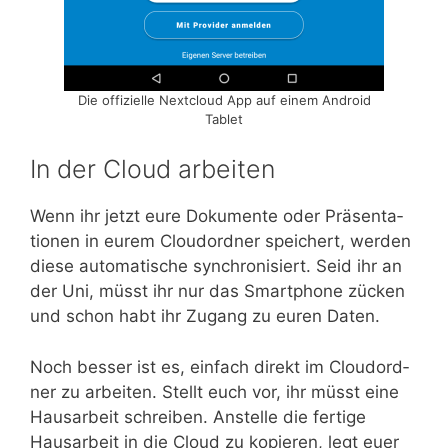
Die offi­zi­el­le Next­cloud App auf einem Android
Tablet
In der Cloud arbeiten
Wenn ihr jetzt eure Doku­men­te oder Prä­sen­ta­
tio­nen in eurem Cloud­ord­ner spei­chert, wer­den
die­se auto­ma­ti­sche syn­chro­ni­siert. Seid ihr an
der Uni, müsst ihr nur das Smart­phone zücken
und schon habt ihr Zugang zu euren Daten.
Noch bes­ser ist es, ein­fach direkt im Cloud­ord­
ner zu arbei­ten. Stellt euch vor, ihr müsst eine
Haus­ar­beit schrei­ben. Anstel­le die fer­ti­ge
Haus­ar­beit in die Cloud zu kopie­ren, legt euer