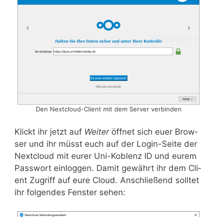
Den Next­cloud-Cli­ent mit dem Ser­ver verbinden
Klickt ihr jetzt auf
Wei­ter
öff­net sich euer Brow­
ser und ihr müsst euch auf der Log­in-Sei­te der
Next­cloud mit eurer Uni-Koblenz ID und eurem
Pass­wort ein­log­gen. Damit gewährt ihr dem Cli­
ent Zugriff auf eure Cloud. Anschlie­ßend soll­tet
ihr fol­gen­des Fens­ter sehen: