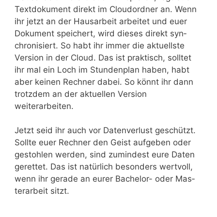
Text­do­ku­ment direkt im Cloud­ord­ner an. Wenn
ihr jetzt an der Haus­ar­beit arbei­tet und euer
Doku­ment spei­chert, wird die­ses direkt syn­
chro­ni­siert. So habt ihr immer die aktu­ells­te
Ver­si­on in der Cloud. Das ist prak­tisch, soll­tet
ihr mal ein Loch im Stun­den­plan haben, habt
aber kei­nen Rech­ner dabei. So könnt ihr dann
trotz­dem an der aktu­el­len Ver­si­on
weiterarbeiten.
Jetzt seid ihr auch vor Daten­ver­lust geschützt.
Soll­te euer Rech­ner den Geist auf­ge­ben oder
gestoh­len wer­den, sind zumin­dest eure Daten
geret­tet. Das ist natür­lich beson­ders wert­voll,
wenn ihr gera­de an eurer Bache­lor- oder Mas­
ter­ar­beit sitzt.