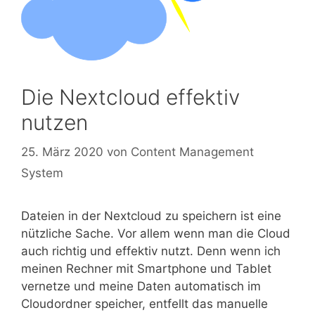
Die Nextcloud effektiv
nutzen
25. März 2020
von
Content Management
System
Datei­en in der Next­cloud zu spei­chern ist eine
nütz­li­che Sache. Vor allem wenn man die Cloud
auch rich­tig und effek­tiv nutzt. Denn wenn ich
mei­nen Rech­ner mit Smart­phone und Tablet
ver­net­ze und mei­ne Daten auto­ma­tisch im
Cloud­ord­ner spei­cher, ent­fellt das manu­el­le