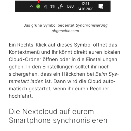
Das grü­ne Sym­bol bedeu­tet
Syn­chro­ni­sie­rung
abgeschlossen
Ein Rechts-Klick auf die­ses Sym­bol öff­net das
Kon­text­me­nü und ihr könnt direkt euren loka­len
Cloud-Ord­ner öff­nen oder in die Ein­stel­lun­gen
gehen. In den Ein­stel­lun­gen soll­tet ihr noch
sicher­ge­hen, dass ein Häck­chen bei
Beim Sys­
tem­start laden
ist. Dann wird die Cloud auto­
ma­tisch gestar­tet, wenn ihr euren Rech­ner
hochfahrt.
Die Nextcloud auf eurem
Smartphone synchronisieren