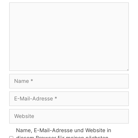
Kommentar
Name
E-
Mail-
Adresse
Website
Name, E-Mail-Adresse und Website in
diesem Browser für meinen nächsten