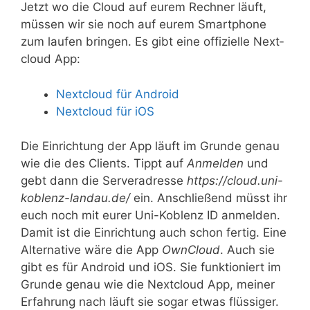
Jetzt wo die Cloud auf eurem Rech­ner läuft,
müs­sen wir sie noch auf eurem Smart­phone
zum lau­fen brin­gen. Es gibt eine offi­zi­el­le Next­
cloud App:
Next­cloud für Android
Next­cloud für iOS
Die Ein­rich­tung der App läuft im Grun­de genau
wie die des Cli­ents. Tippt auf
Anmel­den
und
gebt dann die Ser­ver­adres­se
https://cloud.uni-
koblenz-landau.de/
ein. Anschlie­ßend müsst ihr
euch noch mit eurer Uni-Koblenz ID anmel­den.
Damit ist die Ein­rich­tung auch schon fer­tig. Eine
Alter­na­ti­ve wäre die App
Own­Cloud
. Auch sie
gibt es für Android und iOS. Sie funk­tio­niert im
Grun­de genau wie die Next­cloud App, mei­ner
Erfah­rung nach läuft sie sogar etwas flüssiger.