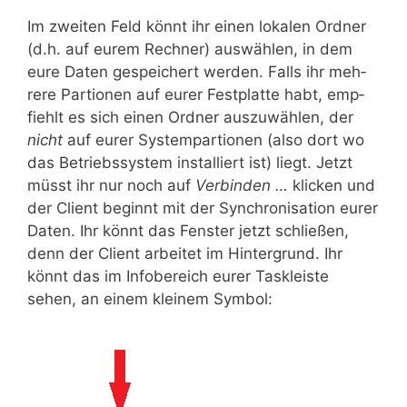
Im zwei­ten Feld könnt ihr einen loka­len Ord­ner
(d.h. auf eurem Rech­ner) aus­wäh­len, in dem
eure Daten gespei­chert wer­den. Falls ihr meh­
re­re Par­tio­nen auf eurer Fest­plat­te habt, emp­
fiehlt es sich einen Ord­ner aus­zu­wäh­len, der
nicht
auf eurer Sys­tem­par­tio­nen (also dort wo
das Betriebs­sys­tem instal­liert ist) liegt. Jetzt
müsst ihr nur noch auf
Ver­bin­den …
kli­cken und
der Cli­ent beginnt mit der Syn­chro­ni­sa­ti­on eurer
Daten. Ihr könnt das Fens­ter jetzt schlie­ßen,
denn der Cli­ent arbei­tet im Hin­ter­grund. Ihr
könnt das im Info­be­reich eurer Task­leis­te
sehen, an einem klei­nem Symbol: